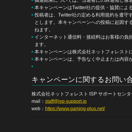
抽選結果については、当選者にのみ通知し落
本キャンペーンはTwitter社の提供・協賛に
投稿者は、Twitter社の定める利用規約を
とします。本キャンペーンへの投稿に起因す
ねます。
インターネット通信料・接続料はお客様の負
ます。
本キャンペーンは株式会社ネットフォレスト
本キャンペーンは、予告なく中止または内容
キャンペーンに関するお問い
株式会社ネットフォレスト ISP サポートセンター
mail：
staff@isp-support.jp
web：
https://www.gaming-plus.net/