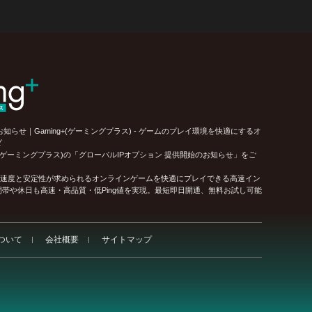
知らせ｜Gaming+(ゲーミングプラス) - ゲームのプレイ環境を快適にするオ
ダ
+(ゲーミングプラス)の「グローバルIPオプション 提供開始のお知らせ」をご
、通信速度と安定性が求められるオンラインゲームを快適にプレイできる高速イン
帯や休日も高速・高品質・低Ping値を実現。最短即日開通、無料お試し可能
ついて
会社概要
サイトマップ